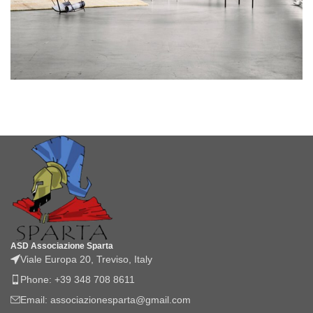
Rhoncus quisque sollicitudin
Decor
ASD Associazione Sparta
Viale Europa 20, Treviso, Italy
Phone: +39 348 708 8611
Email: associazionesparta@gmail.com