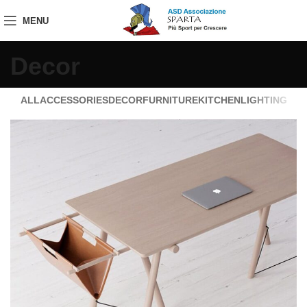
MENU
Decor
ALL
ACCESSORIES
DECOR
FURNITURE
KITCHEN
LIGHTING