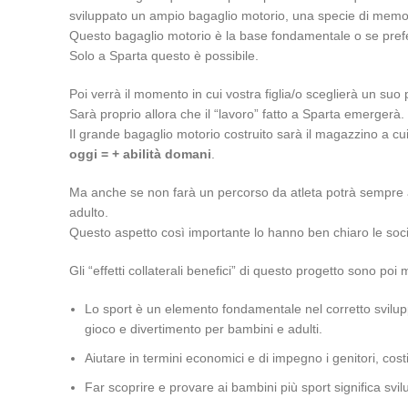
sviluppato un ampio bagaglio motorio, una specie di mem
Questo bagaglio motorio è la base fondamentale o se prefer
Solo a Sparta questo è possibile.
Poi verrà il momento in cui vostra figlia/o sceglierà un suo
Sarà proprio allora che il “lavoro” fatto a Sparta emergerà. I
Il grande bagaglio motorio costruito sarà il magazzino a cu
oggi = + abilità domani
.
Ma anche se non farà un percorso da atleta potrà sempre att
adulto.
Questo aspetto così importante lo hanno ben chiaro le soci
Gli “effetti collaterali benefici” di questo progetto sono poi m
Lo sport è un elemento fondamentale nel corretto sviluppo
gioco e divertimento per bambini e adulti.
Aiutare in termini economici e di impegno i genitori, costi 
Far scoprire e provare ai bambini più sport significa svi