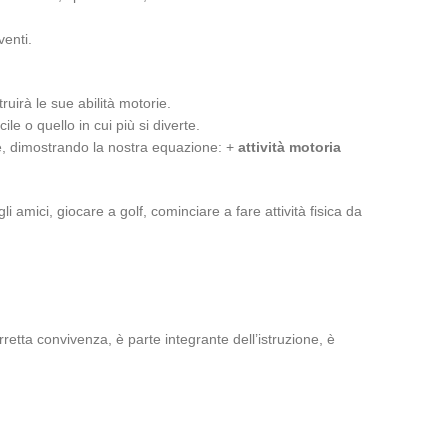
venti.
uirà le sue abilità motorie.
le o quello in cui più si diverte.
ie, dimostrando la nostra equazione: +
attività motoria
mici, giocare a golf, cominciare a fare attività fisica da
retta convivenza, è parte integrante dell’istruzione, è