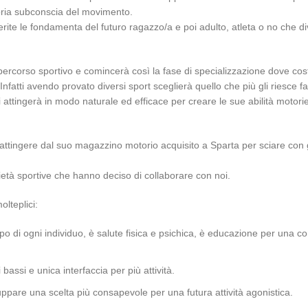
oria subconscia del movimento.
ite le fondamenta del futuro ragazzo/a e poi adulto, atleta o no che di
 percorso sportivo e comincerà così la fase di specializzazione dove costr
nfatti avendo provato diversi sport sceglierà quello che più gli riesce faci
i attingerà in modo naturale ed efficace per creare le sue abilità motor
ingere dal suo magazzino motorio acquisito a Sparta per sciare con gli a
età sportive che hanno deciso di collaborare con noi.
olteplici:
 di ogni individuo, è salute fisica e psichica, è educazione per una cor
bassi e unica interfaccia per più attività.
luppare una scelta più consapevole per una futura attività agonistica.