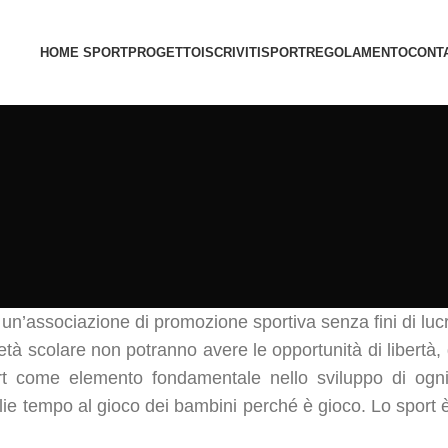
HOME SPORT
PROGETTO
ISCRIVITI
SPORT
REGOLAMENTO
CONTA
un’associazione di promozione sportiva senza fini di lucro 
in età scolare non potranno avere le opportunità di liber
t come elemento fondamentale nello sviluppo di ogni i
glie tempo al gioco dei bambini perché è gioco. Lo sport 