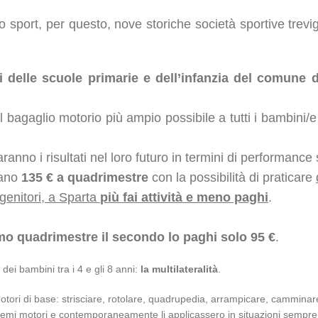
lo sport, per questo, nove storiche società sportive trev
delle scuole primarie e dell’infanzia del comune di 
re il bagaglio motorio più ampio possibile a tutti i bambini
ranno i risultati nel loro futuro in termini di performance
gano
135 € a quadrimestre
con la possibilità di praticare
 genitori, a Sparta
più fai attività e meno paghi
.
imo quadrimestre il secondo lo paghi solo 95 €
.
ei bambini tra i 4 e gli 8 anni:
la multilateralità
.
tori di base: strisciare, rotolare, quadrupedia, arrampicare, camminare,
chemi motori e contemporaneamente li applicassero in situazioni sempre d