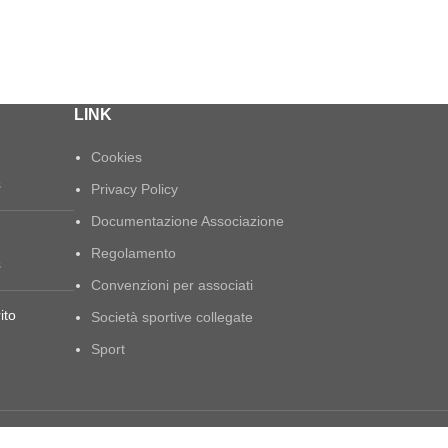
LINK
Cookies
s
Privacy Policy
Documentazione Associazione
Regolamento
s
Convenzioni per associati
ito
Società sportive collegate
Sport